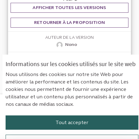
AFFICHER TOUTES LES VERSIONS
RETOURNER À LA PROPOSITION
AUTEUR DE LA VERSION
Nono
VERSION CRÉÉE LE
Informations sur les cookies utilisés sur le site web
19/09/2023 09:58
Nous utilisons des cookies sur notre site Web pour
améliorer la performance et les contenus du site. Les
cookies nous permettent de fournir une expérience
utilisateur et un contenu plus personnalisés à partir de
nos canaux de médias sociaux.
Mentions légales
Contact
Accessibilité : non conforme
Paramètres des cookies
Tout accepter
Plateforme de participation de la Cou
Plateforme de participation de l
Plateforme de participation
Plateforme de particip