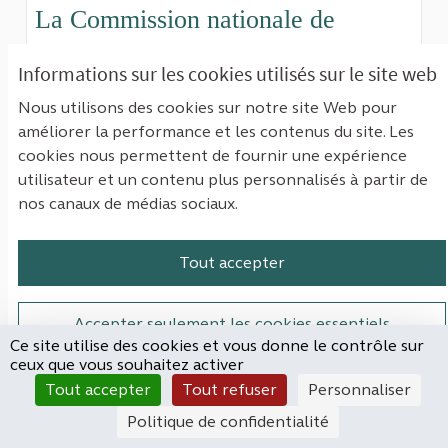
La Commission nationale de
l’informatique et des libertés
;
Informations sur les cookies utilisés sur le site web
(Lien ext
La Cour a contrôlé le fonctionnement de la CNIL
Nous utilisons des cookies sur notre site Web pour
afin d’évaluer si elle est parvenue à assumer
améliorer la performance et les contenus du site. Les
l’impact de l’entrée en vigueur du RGPD sur ses
cookies nous permettent de fournir une expérience
missions, tout en gérant de manière efficiente les
utilisateur et un contenu plus personnalisés à partir de
moyens qui lui ont été alloués. Sur la période 2017-
nos canaux de médias sociaux.
2025, la CNIL a globalement su adapter ses modes
d’intervention à ce nouveau cadre juridique
Tout accepter
européen, en passant d’une logique administrative
de déclaration et d’autorisation a priori à une
logique d’accompagnement et de responsabilisation
Accepter seulement les cookies essentiels
des acteurs. Des marges de progrès subsistent
Ce site utilise des cookies et vous donne le contrôle sur
ceux que vous souhaitez activer
toutefois, s’agissant notamment du traitement des
Paramètres
Tout accepter
Tout refuser
Personnaliser
plaintes, de la connaissance de l’écosystème de la
protection des données, du contrôle de certains
Politique de confidentialité
acteurs ainsi que de la maîtrise de sa gestion