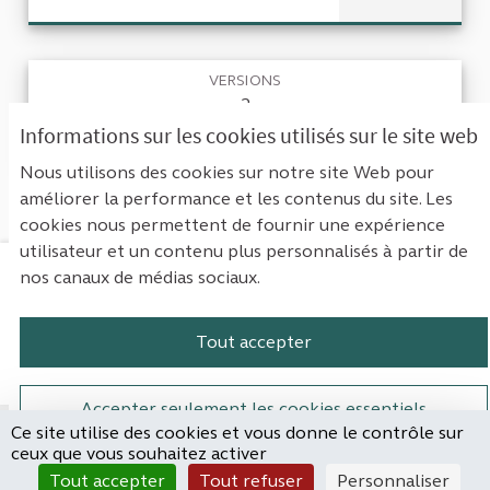
VERSIONS
2
Informations sur les cookies utilisés sur le site web
RETOURNER À LA PROPOSITION
Nous utilisons des cookies sur notre site Web pour
améliorer la performance et les contenus du site. Les
cookies nous permettent de fournir une expérience
utilisateur et un contenu plus personnalisés à partir de
nos canaux de médias sociaux.
Mentions légales
Contact
Accessibilité : non conforme
Paramètres des cookies
Tout accepter
Plateforme de participation de la Cou
Plateforme de participation de l
Plateforme de participation
Plateforme de particip
Accepter seulement les cookies essentiels
Ce site utilise des cookies et vous donne le contrôle sur
Site réalisé par
ceux que vous souhaitez activer
Open Source Politics
Paramètres
(Lien externe)
Tout accepter
Tout refuser
Personnaliser
grâce au
logiciel libre