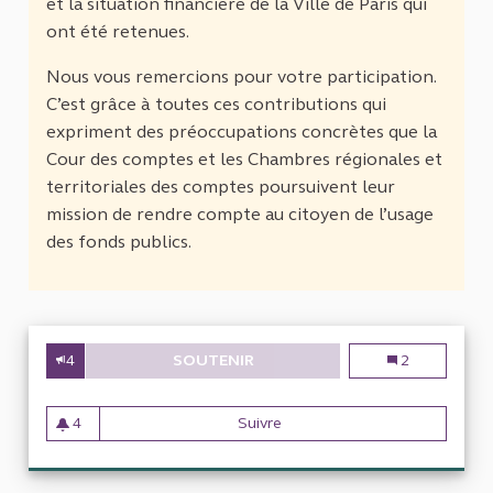
et la situation financière de la Ville de Paris qui
ont été retenues.
Nous vous remercions pour votre participation.
C’est grâce à toutes ces contributions qui
expriment des préoccupations concrètes que la
Cour des comptes et les Chambres régionales et
territoriales des comptes poursuivent leur
mission de rendre compte au citoyen de l’usage
des fonds publics.
4
SOUTENIR
LOGEMENTS SOCIAUX INADAP
Logements soc
2
4
Suivre
Logements sociaux inadaptés
4 abonnés