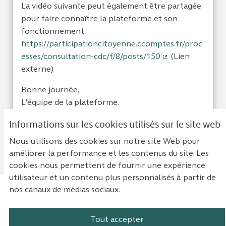
La vidéo suivante peut également être partagée
pour faire connaître la plateforme et son
fonctionnement :
https://participationcitoyenne.ccomptes.fr/proc
esses/consultation-cdc/f/8/posts/150
(Lien
(Lien externe)
externe)
Bonne journée,
L'équipe de la plateforme.
Informations sur les cookies utilisés sur le site web
Je suis d'acc
0
Je ne sui
0
Nous utilisons des cookies sur notre site Web pour
améliorer la performance et les contenus du site. Les
cookies nous permettent de fournir une expérience
utilisateur et un contenu plus personnalisés à partir de
nos canaux de médias sociaux.
Mentions légales
Contact
Accessibilité : non conforme
Paramètres des cookies
Tout accepter