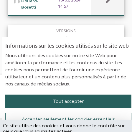
15/03/2024
Hollard-
14:57
Bosetti
VERSIONS
2
Informations sur les cookies utilisés sur le site web
RETOURNER À LA PROPOSITION
Nous utilisons des cookies sur notre site Web pour
améliorer la performance et les contenus du site. Les
cookies nous permettent de fournir une expérience
utilisateur et un contenu plus personnalisés à partir de
nos canaux de médias sociaux.
Mentions légales
Contact
Accessibilité : non conforme
Paramètres des cookies
Tout accepter
Plateforme de participation de la Cou
Plateforme de participation de l
Plateforme de participation
Plateforme de particip
Accepter seulement les cookies essentiels
Ce site utilise des cookies et vous donne le contrôle sur
Site réalisé par
ceux que vous souhaitez activer