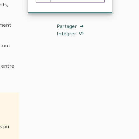
5 abonnés
nts,
ement
Partager
Intégrer
 tout
r entre
s pu