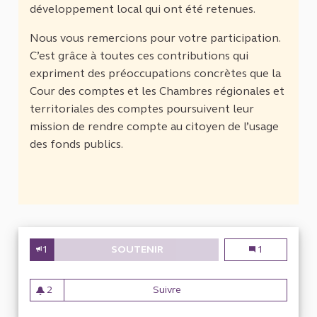
développement local qui ont été retenues.
Nous vous remercions pour votre participation.
C’est grâce à toutes ces contributions qui
expriment des préoccupations concrètes que la
Cour des comptes et les Chambres régionales et
territoriales des comptes poursuivent leur
mission de rendre compte au citoyen de l’usage
des fonds publics.
1
SOUTENIR
LA POLITIQUE FONCIÈRE DE LA
La politique fo
1
2
Suivre
La politique foncière de la Po
2 abonnés