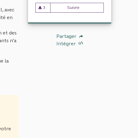
3
Suivre
Efficacité de la fusion des
I, avec
3 abonnés
ité en
n et des
Partager
ants n'a
Intégrer
e la
votre