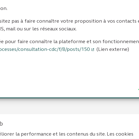
ion.
ésitez pas à faire connaître votre proposition à vos contacts
, mail ou sur les réseaux sociaux.
ée pour faire connaître la plateforme et son fonctionnement
ocesses/consultation-cdc/f/8/posts/150
(Lien externe)
(Lien externe)
eb
liorer la performance et les contenus du site. Les cookies
tions légales
Contact
Accessibilité : non conforme