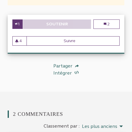
1
SOUTENIR
DES MARCHÉS PUBLICS DOUTEUX
Des marchés pub
2
4
Suivre
Des marchés publics douteux à 
4 abonnés
Partager
Intégrer
2 COMMENTAIRES
Classement par :
Les plus anciens