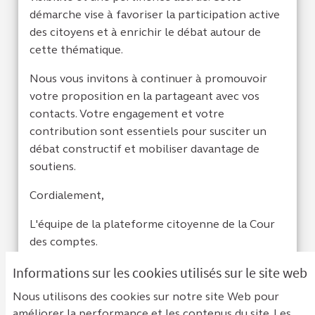
démarche vise à favoriser la participation active
des citoyens et à enrichir le débat autour de
cette thématique.
Nous vous invitons à continuer à promouvoir
votre proposition en la partageant avec vos
contacts. Votre engagement et votre
contribution sont essentiels pour susciter un
débat constructif et mobiliser davantage de
soutiens.
Cordialement,
L'équipe de la plateforme citoyenne de la Cour
des comptes.
Informations sur les cookies utilisés sur le site web
Je suis d'acc
0
Je ne sui
0
Nous utilisons des cookies sur notre site Web pour
améliorer la performance et les contenus du site. Les