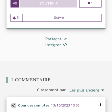
8
SOUTENIR
L'EFFICIENCE DU SERVICE PUBL
L'efficience d
1
5
Suivre
L'efficience du service publi
5 abonnés
Partager
Intégrer
1 COMMENTAIRE
Classement par :
Les plus anciens
Cour des comptes
13/10/2023 10:58