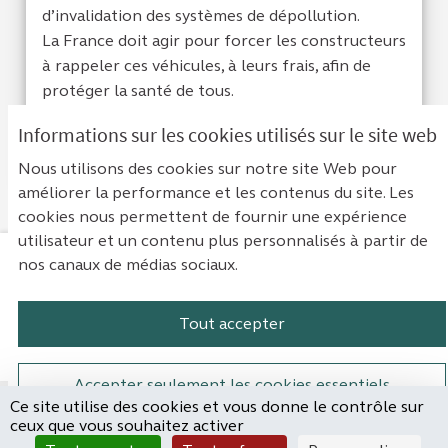
d’invalidation des systèmes de dépollution.
La France doit agir pour forcer les constructeurs
à rappeler ces véhicules, à leurs frais, afin de
protéger la santé de tous.
Informations sur les cookies utilisés sur le site web
Je suis d'acc
0
Je ne sui
0
Nous utilisons des cookies sur notre site Web pour
améliorer la performance et les contenus du site. Les
cookies nous permettent de fournir une expérience
utilisateur et un contenu plus personnalisés à partir de
nos canaux de médias sociaux.
Mentions légales
Contact
Accessibilité : non conforme
Paramètres des cookies
Tout accepter
Plateforme de participation de la Cou
Plateforme de participation de l
Plateforme de participation
Plateforme de particip
Accepter seulement les cookies essentiels
Ce site utilise des cookies et vous donne le contrôle sur
Site réalisé par
ceux que vous souhaitez activer
Open Source Politics
Paramètres