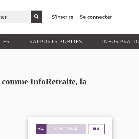
S'inscrire
Se connecter
TES
RAPPORTS PUBLIÉS
INFOS PRATI
s comme InfoRetraite, la
4
SOUTENIR
CONTRÔLER RIGOUREUSEMEN
Contrôler rigoureuseme
4