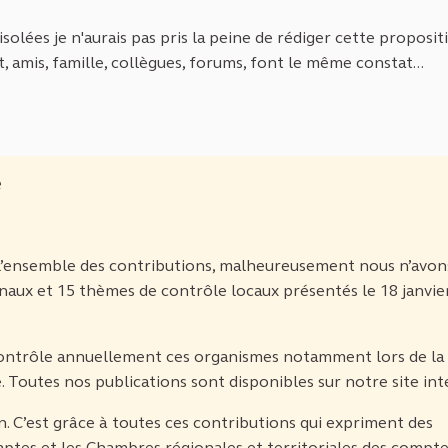
isolées je n'aurais pas pris la peine de rédiger cette proposit
, amis, famille, collègues, forums, font le même constat...
e
n l’ensemble des contributions, malheureusement nous n’avon
aux et 15 thèmes de contrôle locaux présentés le 18 janvie
ontrôle annuellement ces organismes notamment lors de la
e. Toutes nos publications sont disponibles sur notre site int
. C’est grâce à toutes ces contributions qui expriment des
ptes et les Chambres régionales et territoriales des compt