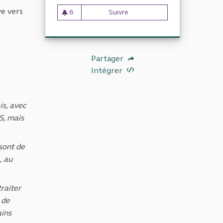
ve vers
6
Suivre
Contrôler rigoureusement et 
6 abonnés
Partager
Intégrer
is, avec
S, mais
 sont de
, au
raiter
 de
ains