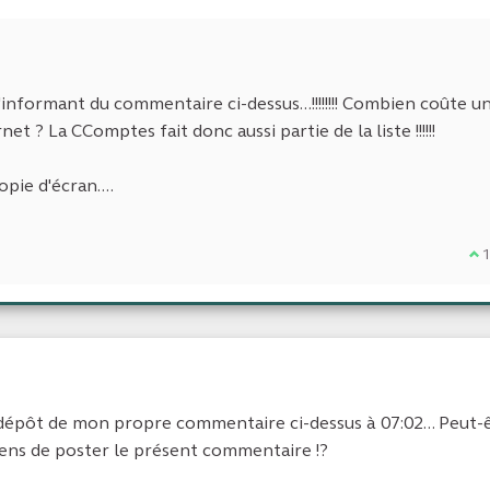
informant du commentaire ci-dessus...!!!!!!!! Combien coûte un
 ? La CComptes fait donc aussi partie de la liste !!!!!!
ie d'écran....
Je
 dépôt de mon propre commentaire ci-dessus à 07:02... Peut-
viens de poster le présent commentaire !?