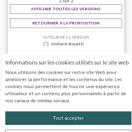
2 sur 2
AFFICHER TOUTES LES VERSIONS
RETOURNER À LA PROPOSITION
AUTEUR DE LA VERSION
Hollard-Bosetti
VERSION CRÉÉE LE
Informations sur les cookies utilisés sur le site web
25/03/2024 14:54
Nous utilisons des cookies sur notre site Web pour
améliorer la performance et les contenus du site. Les
cookies nous permettent de fournir une expérience
utilisateur et un contenu plus personnalisés à partir de
nos canaux de médias sociaux.
Mentions légales
Contact
Accessibilité : non conforme
Paramètres des cookies
Tout accepter
Plateforme de participation de la Cou
Plateforme de participation de l
Plateforme de participation
Plateforme de particip