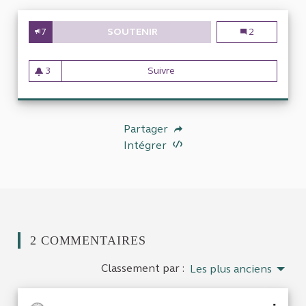
7
SOUTENIR
LE FINANCEMENT DES MOYENS 
Le financement
2
3
Suivre
Le financement des moyens ma
3 abonnés
Partager
Intégrer
2 COMMENTAIRES
Classement par :
Les plus anciens