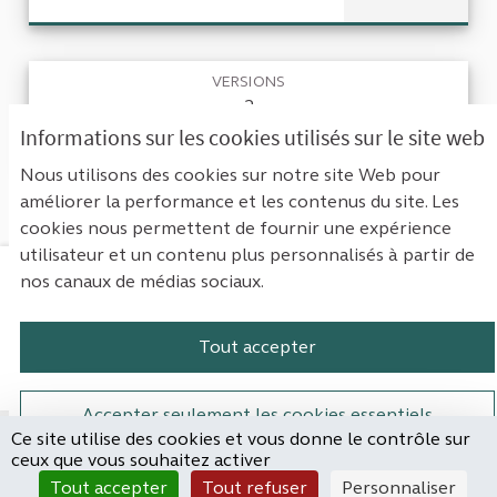
VERSIONS
2
Informations sur les cookies utilisés sur le site web
RETOURNER À LA PROPOSITION
Nous utilisons des cookies sur notre site Web pour
améliorer la performance et les contenus du site. Les
cookies nous permettent de fournir une expérience
utilisateur et un contenu plus personnalisés à partir de
nos canaux de médias sociaux.
Mentions légales
Contact
Accessibilité : non conforme
Paramètres des cookies
Tout accepter
Plateforme de participation de la Cou
Plateforme de participation de l
Plateforme de participation
Plateforme de particip
Accepter seulement les cookies essentiels
Ce site utilise des cookies et vous donne le contrôle sur
Site réalisé par
ceux que vous souhaitez activer
Open Source Politics
Paramètres
(Lien externe)
Tout accepter
Tout refuser
Personnaliser
grâce au
logiciel libre