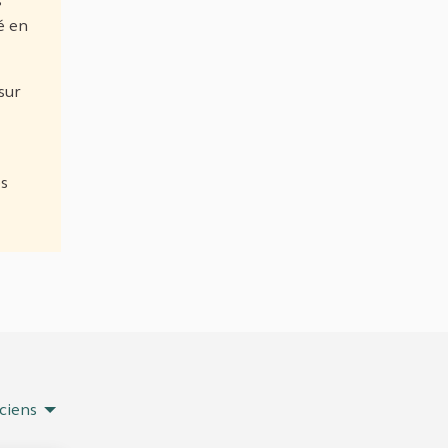
s
é en
sur
es
ciens