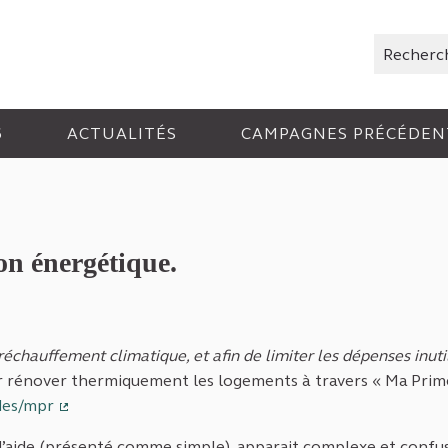
Rechercher
6
ACTUALITÉS
CAMPAGNES PRÉCÉDEN
on énergétique.
échauffement climatique, et afin de limiter les dépenses inuti
rénover thermiquement les logements à travers « Ma Prim
ides/mpr
(Lien externe)
 d’aide (présenté comme simple), apparait complexe et confus