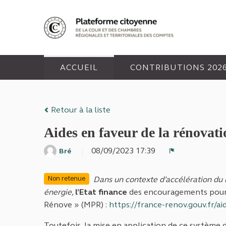
Panneau de gestion des cookies
ACCUEIL
CONTRIBUTIONS 202
Retour à la liste
Aides en faveur de la rénovati
08/09/2023 17:39
Bré
Signaler
Dans un contexte d’accélération du r
Non retenue
énergie,
l’Etat finance
des encouragements pour 
Rénove » (MPR) :
https://france-renov.gouv.fr/a
Toutefois, la mise en application de ce système