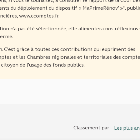
ons, si vous le souhaitez, à consulter le rapport de la Cour de
nts du déploiement du dispositif « MaPrimeRénov’ »", publi
ancières, www.ccomptes.fr.
ion n’a pas été sélectionnée, elle alimentera nos réflexions 
terme.
. C’est grâce à toutes ces contributions qui expriment des
ptes et les Chambres régionales et territoriales des compt
citoyen de l’usage des fonds publics.
Classement par :
Les plus an