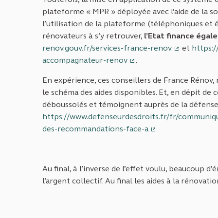
plateforme « MPR » déployée avec l’aide de la soc
l’utilisation de la plateforme (téléphoniques et é
rénovateurs à s’y retrouver,
l’Etat
finance égal
renov.gouv.fr/services-france-renov
et
https:
(Lien exter
accompagnateur-renov
.
(Lien externe)
En expérience, ces conseillers de France Rénov,
le schéma des aides disponibles. Et, en dépit de 
déboussolés et témoignent auprès de la défense
https://www.defenseurdesdroits.fr/fr/communiq
des-recommandations-face-a
(Lien externe)
Au final, à l’inverse de l’effet voulu, beaucoup 
l’argent collectif. Au final les aides à la rénova