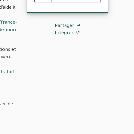
15 abonnés
d’aide à
/france-
Partager
-de-mon-
Intégrer
tions et
ouvent
s-fait-
avec de