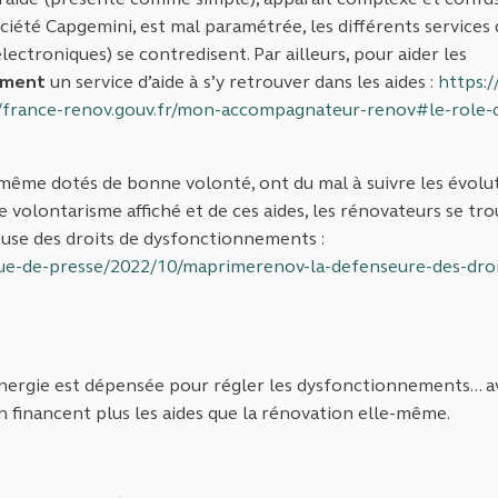
iété Capgemini, est mal paramétrée, les différents services 
lectroniques) se contredisent. Par ailleurs, pour aider les
ement
un service d’aide à s’y retrouver dans les aides :
https:/
//france-renov.gouv.fr/mon-accompagnateur-renov#le-role
ne)
 même dotés de bonne volonté, ont du mal à suivre les évolu
ce volontarisme affiché et de ces aides, les rénovateurs se tr
use des droits de dysfonctionnements :
ue-de-presse/2022/10/maprimerenov-la-defenseure-des-droit
d’énergie est dépensée pour régler les dysfonctionnements... 
tion financent plus les aides que la rénovation elle-même.