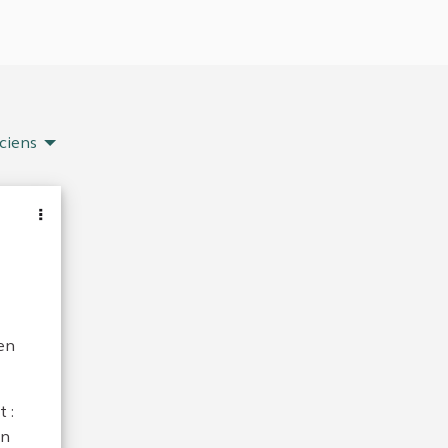
ciens
 en
 :
en