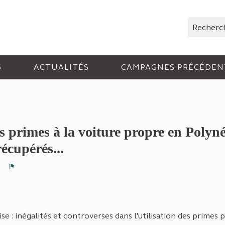
Rechercher
6
ACTUALITÉS
CAMPAGNES PRÉCÉDEN
s primes à la voiture propre en Polynés
écupérés...
2
Signaler
e : inégalités et controverses dans l'utilisation des primes p