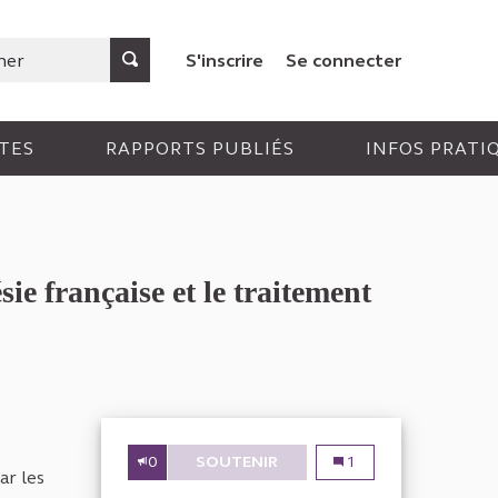
S'inscrire
Se connecter
TES
RAPPORTS PUBLIÉS
INFOS PRATI
ie française et le traitement
0
SOUTENIR
POLITIQUE DE MISE EN OEUV
Politique de mise en oe
1
ar les