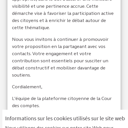
visibilité et une pertinence accrue. Cette
démarche vise à favoriser la participation active
des citoyens et à enrichir le débat autour de
cette thématique.
Nous vous invitons à continuer à promouvoir
votre proposition en la partageant avec vos
contacts. Votre engagement et votre
contribution sont essentiels pour susciter un
débat constructif et mobiliser davantage de
soutiens.
Cordialement,
L'équipe de la plateforme citoyenne de la Cour
des comptes.
Informations sur les cookies utilisés sur le site web
Je suis d'acc
0
Je ne sui
0
Nous utilisons des cookies sur notre site Web pour