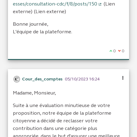
esses/consultation-cdc/f/8/posts/150
(Lien
(Lien externe)
externe) (Lien externe)
Bonne journée,
L'équipe de la plateforme.
Je suis d'acc
0
Je ne sui
0
Cour_des_comptes
05/10/2023 16:24
Madame, Monsieur,
Suite à une évaluation minutieuse de votre
proposition, notre équipe de la plateforme
citoyenne a décidé de reclasser votre
contribution dans une catégorie plus
appropriée, dans le but d'assurer une meilleure