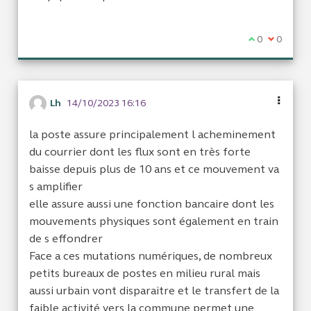
Je suis d'acc
0
Je ne sui
0
Lh
14/10/2023 16:16
la poste assure principalement l acheminement
du courrier dont les flux sont en très forte
baisse depuis plus de 10 ans et ce mouvement va
s amplifier
elle assure aussi une fonction bancaire dont les
mouvements physiques sont également en train
de s effondrer
Face a ces mutations numériques, de nombreux
petits bureaux de postes en milieu rural mais
aussi urbain vont disparaitre et le transfert de la
faible activité vers la commune permet une