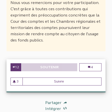
Nous vous remercions pour votre participation.
C’est grâce à toutes ces contributions qui
expriment des préoccupations concrètes que la
Cour des comptes et les Chambres régionales et
territoriales des comptes poursuivent leur
mission de rendre compte au citoyen de l’usage
des fonds publics.
12
SOUTENIR
AGENCE POSTALE COMMUNALE.
Agence postale
4
3
Suivre
Agence postale communale. le
3 abonnés
Partager
Intégrer