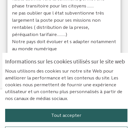
phase transitoire pour les citoyens ......
ne pas oublier que l état subventionne très
largement la poste pour ses missions non
rentables ( distribution de la presse,
péréquation tarifaire........)
Notre pays doit évoluer et s adapter notamment
au monde numérique
Informations sur les cookies utilisés sur le site web
Je suis d'acc
1
Je ne sui
0
Nous utilisons des cookies sur notre site Web pour
améliorer la performance et les contenus du site. Les
cookies nous permettent de fournir une expérience
utilisateur et un contenu plus personnalisés à partir de
nos canaux de médias sociaux.
Mentions légales
Contact
Accessibilité : non conforme
Paramètres des cookies
Tout accepter
Plateforme de participation de la Cou
Plateforme de participation de l
Plateforme de participation
Plateforme de particip