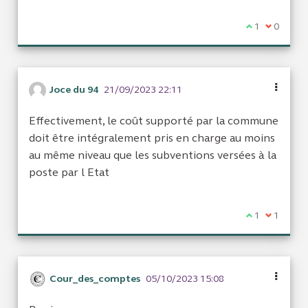
Je suis d'acc
1
Je ne sui
0
Joce du 94
21/09/2023 22:11
Effectivement, le coût supporté par la commune
doit être intégralement pris en charge au moins
au même niveau que les subventions versées à la
poste par l Etat
Je suis d'acc
1
Je ne sui
1
Cour_des_comptes
05/10/2023 15:08