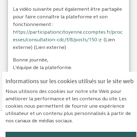
La vidéo suivante peut également être partagée
pour faire connaître la plateforme et son
fonctionnement :
https://participationcitoyenne.ccomptes.fr/proc
esses/consultation-cdc/f/8/posts/150
(Lien
(Lien externe)
externe) (Lien externe)
Bonne journée,
L'équipe de la plateforme.
Informations sur les cookies utilisés sur le site web
Je suis d'acc
0
Je ne sui
0
Nous utilisons des cookies sur notre site Web pour
améliorer la performance et les contenus du site. Les
cookies nous permettent de fournir une expérience
utilisateur et un contenu plus personnalisés à partir de
nos canaux de médias sociaux.
Mentions légales
Contact
Accessibilité : non conforme