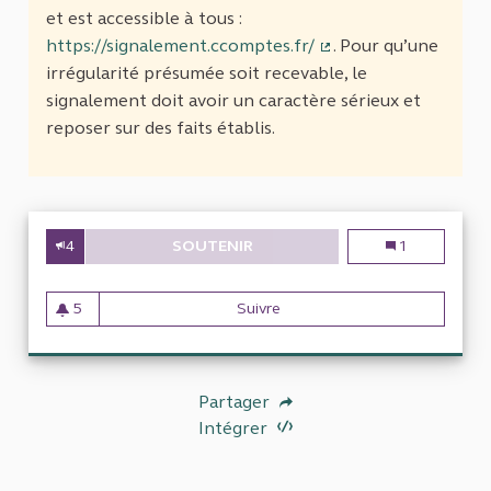
et est accessible à tous :
https://signalement.ccomptes.fr/
. Pour qu’une
(Lien externe)
irrégularité présumée soit recevable, le
signalement doit avoir un caractère sérieux et
reposer sur des faits établis.
4
SOUTENIR
LA GESTION DE LA SACEM POLY
La gestion de 
1
5
Suivre
La gestion de la SACEM Poly
5 abonnés
Partager
Intégrer