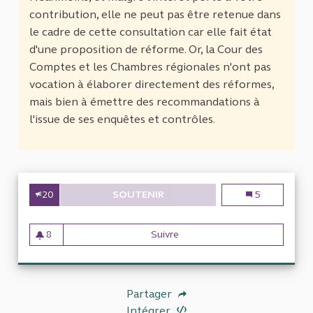
contribution, elle ne peut pas être retenue dans
le cadre de cette consultation car elle fait état
d'une proposition de réforme. Or, la Cour des
Comptes et les Chambres régionales n'ont pas
vocation à élaborer directement des réformes,
mais bien à émettre des recommandations à
l'issue de ses enquêtes et contrôles.
20
SOUTENIR
PLAFOND DES ALLOCATIONS E
Plafond des al
5
8
Suivre
Plafond des allocations et ai
8 abonnés
Partager
Intégrer