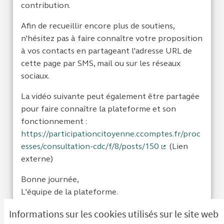
contribution.
Afin de recueillir encore plus de soutiens,
n'hésitez pas à faire connaître votre proposition
à vos contacts en partageant l'adresse URL de
cette page par SMS, mail ou sur les réseaux
sociaux.
La vidéo suivante peut également être partagée
pour faire connaître la plateforme et son
fonctionnement :
https://participationcitoyenne.ccomptes.fr/proc
esses/consultation-cdc/f/8/posts/150
(Lien
(Lien externe)
externe)
Bonne journée,
L'équipe de la plateforme.
Informations sur les cookies utilisés sur le site web
Je suis d'acc
0
Je ne sui
0