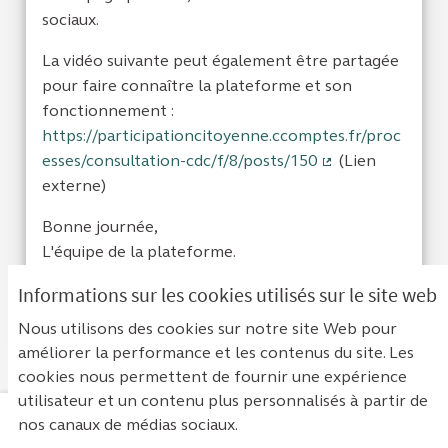
sociaux.
La vidéo suivante peut également être partagée
pour faire connaître la plateforme et son
fonctionnement :
https://participationcitoyenne.ccomptes.fr/proc
esses/consultation-cdc/f/8/posts/150
(Lien
(Lien externe)
externe)
Bonne journée,
L'équipe de la plateforme.
Informations sur les cookies utilisés sur le site web
Cacher les réponses
Je suis d'acc
0
Je ne sui
0
Nous utilisons des cookies sur notre site Web pour
améliorer la performance et les contenus du site. Les
cookies nous permettent de fournir une expérience
utilisateur et un contenu plus personnalisés à partir de
nos canaux de médias sociaux.
Mentions légales
Contact