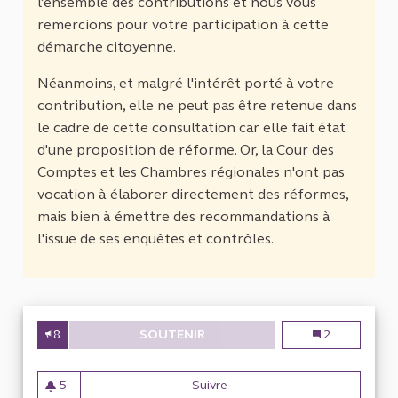
l’ensemble des contributions et nous vous
remercions pour votre participation à cette
démarche citoyenne.
Néanmoins, et malgré l'intérêt porté à votre
contribution, elle ne peut pas être retenue dans
le cadre de cette consultation car elle fait état
d'une proposition de réforme. Or, la Cour des
Comptes et les Chambres régionales n'ont pas
vocation à élaborer directement des réformes,
mais bien à émettre des recommandations à
l'issue de ses enquêtes et contrôles.
8
SOUTENIR
PROPOSER AUX SALARIÉS D’ÊTR
Proposer aux sa
2
5
Suivre
Proposer aux salariés d’être a
5 abonnés