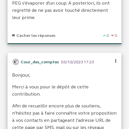
PEG s'évaporer d'un coup. A posteriori, ils ont
regretté de ne pas avoir touché directement
leur prime.
Cacher les réponses
Je suis d'acc
0
Je ne sui
0
Cour_des_comptes
03/10/2023 17:23
Bonjour,
Merci à vous pour le dépôt de cette
contribution.
Afin de recueillir encore plus de soutiens,
n'hésitez pas à faire connaître votre proposition
à vos contacts en partageant l'adresse URL de
cette page par SMS, mail ou sur les réseaux