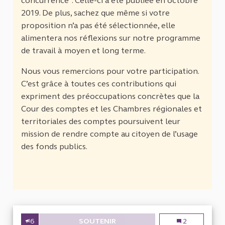
concurrence". Celle-ci a été publiée en octobre
2019. De plus, sachez que même si votre
proposition n’a pas été sélectionnée, elle
alimentera nos réflexions sur notre programme
de travail à moyen et long terme.
Nous vous remercions pour votre participation.
C’est grâce à toutes ces contributions qui
expriment des préoccupations concrètes que la
Cour des comptes et les Chambres régionales et
territoriales des comptes poursuivent leur
mission de rendre compte au citoyen de l’usage
des fonds publics.
6
SOUTENIR
GESTION DES TER PAR LA RÉG
Gestion des TE
2