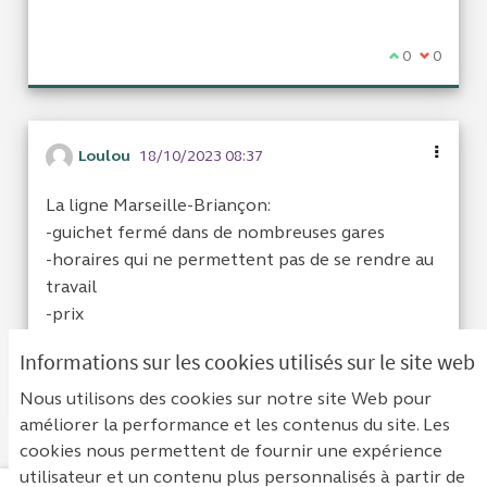
Je suis d'acc
0
Je ne sui
0
Loulou
18/10/2023 08:37
La ligne Marseille-Briançon:
-guichet fermé dans de nombreuses gares
-horaires qui ne permettent pas de se rendre au
travail
-prix
Informations sur les cookies utilisés sur le site web
Je suis d'acc
0
Je ne sui
0
Nous utilisons des cookies sur notre site Web pour
améliorer la performance et les contenus du site. Les
cookies nous permettent de fournir une expérience
utilisateur et un contenu plus personnalisés à partir de