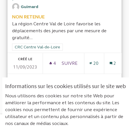
Guimard
NON RETENUE
La région Centre Val de Loire favorise les
déplacements des jeunes par une mesure de
gratuité...
Filtrer les résultats de la catégorie : CRC Centre Val-de-Loire
CRC Centre Val-de-Loire
CRÉÉ LE
4
4 ABONNÉS
SUIVRE
20
2
11/09/2023
TRANSPORT EN COMMUN QUOTI
VOIR LA PROPOSITION
TRANSP
Informations sur les cookies utilisés sur le site web
Nous utilisons des cookies sur notre site Web pour
améliorer la performance et les contenus du site. Les
Voir toutes les propositions retirées
cookies nous permettent de fournir une expérience
utilisateur et un contenu plus personnalisés à partir de
nos canaux de médias sociaux.
Mentions légales
Contact