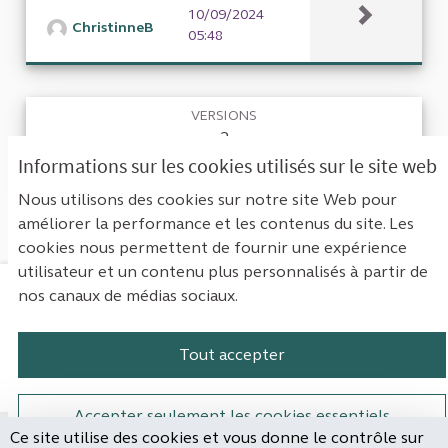
10/09/2024
ChristinneB
05:48
VERSIONS
2
Informations sur les cookies utilisés sur le site web
RETOURNER À LA PROPOSITION
Nous utilisons des cookies sur notre site Web pour
améliorer la performance et les contenus du site. Les
cookies nous permettent de fournir une expérience
utilisateur et un contenu plus personnalisés à partir de
nos canaux de médias sociaux.
Mentions légales
Contact
Accessibilité : non conforme
Paramètres des cookies
Tout accepter
Plateforme de participation de la Cou
Plateforme de participation de l
Plateforme de participation
Plateforme de particip
Accepter seulement les cookies essentiels
Ce site utilise des cookies et vous donne le contrôle sur
Site réalisé par