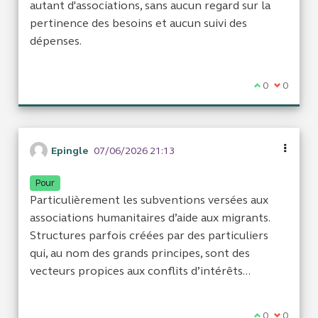
autant d'associations, sans aucun regard sur la
pertinence des besoins et aucun suivi des
dépenses.
Je suis d'acc
0
Je ne sui
0
Epingle
07/06/2026 21:13
Pour
Particulièrement les subventions versées aux
associations humanitaires d’aide aux migrants.
Structures parfois créées par des particuliers
qui, au nom des grands principes, sont des
vecteurs propices aux conflits d’intérêts...
Je suis d'acc
0
Je ne sui
0