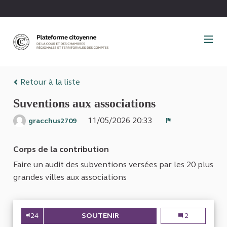
Panneau de gestion des cookies
Retour à la liste
Suventions aux associations
11/05/2026 20:33
gracchus2709
Signaler
Corps de la contribution
Faire un audit des subventions versées par les 20 plus
grandes villes aux associations
24
SOUTENIR
SUVENTIONS AUX ASSOCIAT
Suventions aux
2