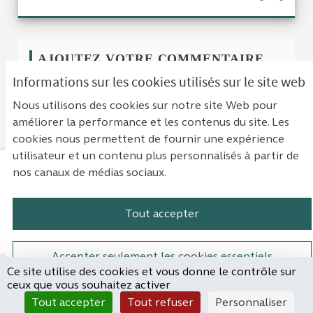
AJOUTEZ VOTRE COMMENTAIRE
Informations sur les cookies utilisés sur le site web
Pour ajouter votre commentaire
identifiez-vous
Nous utilisons des cookies sur notre site Web pour
avec votre compte
ou
créez un compte
.
améliorer la performance et les contenus du site. Les
cookies nous permettent de fournir une expérience
utilisateur et un contenu plus personnalisés à partir de
nos canaux de médias sociaux.
Mentions légales
Contact
Accessibilité : non conforme
Paramètres des cookies
Tout accepter
Plateforme de participation de la Cou
Plateforme de participation de l
Plateforme de participation
Plateforme de particip
Accepter seulement les cookies essentiels
Ce site utilise des cookies et vous donne le contrôle sur
Site réalisé par
ceux que vous souhaitez activer
Open Source Politics
Paramètres
(Lien externe)
Tout accepter
Tout refuser
Personnaliser
grâce au
logiciel libre