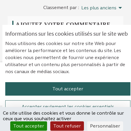
Classement par :
Les plus anciens
AJOUTEZ VOTRE COMMENTAIRE
Informations sur les cookies utilisés sur le site web
Pour ajouter votre commentaire
identifiez-vous
Nous utilisons des cookies sur notre site Web pour
avec votre compte
ou
créez un compte
.
améliorer la performance et les contenus du site. Les
cookies nous permettent de fournir une expérience
utilisateur et un contenu plus personnalisés à partir de
nos canaux de médias sociaux.
Mentions légales
Contact
Accessibilité : non conforme
Paramètres des cookies
Tout accepter
Plateforme de participation de la Cou
Plateforme de participation de l
Plateforme de participation
Plateforme de particip
Accepter seulement les cookies essentiels
Ce site utilise des cookies et vous donne le contrôle sur
Site réalisé par
ceux que vous souhaitez activer
Open Source Politics
Paramètres
(Lien externe)
Tout accepter
Tout refuser
Personnaliser
grâce au
logiciel libre