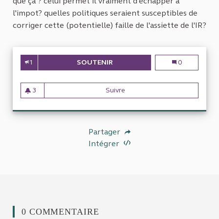
que ça ? celui permet il vraiment d'échapper à
l'impot? quelles politiques seraient susceptibles de
corriger cette (potentielle) faille de l'assiette de l'IR?
1
SOUTENIR
CRÉDIT LOMBARD ET IMPOSITI
Crédit lombard
0
3
Suivre
Crédit lombard et imposition
3 abonnés
Partager
Intégrer
0 COMMENTAIRE