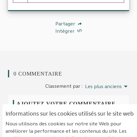
8 abonnés
Partager
Intégrer
0 COMMENTAIRE
Classement par :
Les plus anciens
AJOUTEZ VOTRE COMMENTAIRE
Informations sur les cookies utilisés sur le site web
Pour ajouter votre commentaire
identifiez-vous
Nous utilisons des cookies sur notre site Web pour
avec votre compte
ou
créez un compte
.
améliorer la performance et les contenus du site. Les