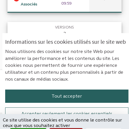
09:59
Associés
VERSIONS
2
Informations sur les cookies utilisés sur le site web
RETOURNER À LA PROPOSITION
Nous utilisons des cookies sur notre site Web pour
améliorer la performance et les contenus du site. Les
cookies nous permettent de fournir une expérience
utilisateur et un contenu plus personnalisés à partir de
nos canaux de médias sociaux.
Mentions légales
Contact
Accessibilité : non conforme
Paramètres des cookies
Tout accepter
Plateforme de participation de la Cou
Plateforme de participation de l
Plateforme de participation
Plateforme de particip
Accepter seulement les cookies essentiels
Ce site utilise des cookies et vous donne le contrôle sur
Site réalisé par
ceux que vous souhaitez activer
Open Source Politics