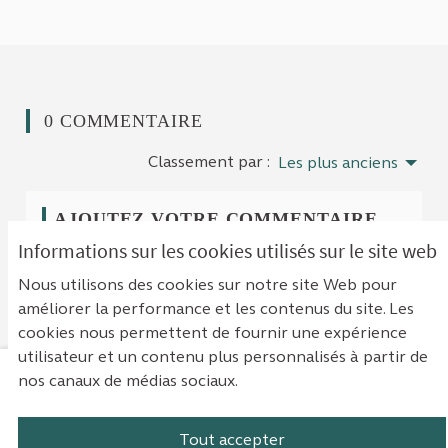
0 COMMENTAIRE
Classement par :
Les plus anciens
AJOUTEZ VOTRE COMMENTAIRE
Informations sur les cookies utilisés sur le site web
Pour ajouter votre commentaire
identifiez-vous
Nous utilisons des cookies sur notre site Web pour
avec votre compte
ou
créez un compte
.
améliorer la performance et les contenus du site. Les
cookies nous permettent de fournir une expérience
utilisateur et un contenu plus personnalisés à partir de
nos canaux de médias sociaux.
Mentions légales
Contact
Accessibilité : non conforme
Paramètres des cookies
Tout accepter