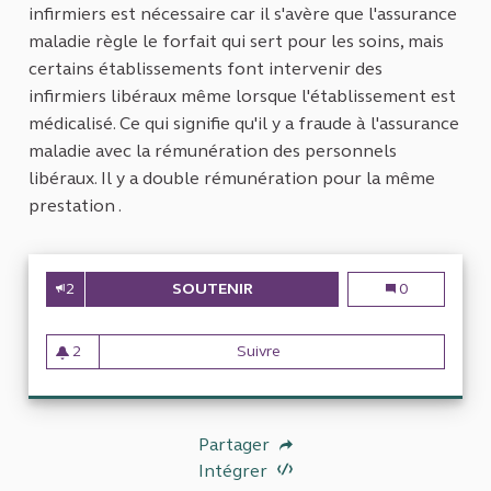
infirmiers est nécessaire car il s'avère que l'assurance
maladie règle le forfait qui sert pour les soins, mais
certains établissements font intervenir des
infirmiers libéraux même lorsque l'établissement est
médicalisé. Ce qui signifie qu'il y a fraude à l'assurance
maladie avec la rémunération des personnels
libéraux. Il y a double rémunération pour la même
prestation .
2
SOUTENIR
CONTRÔLE DES FORFAITS VERS
Contrôle des f
0
2
Suivre
Contrôle des forfaits versés 
2 abonnés
Partager
Intégrer