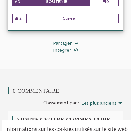
0
SOUTENIR
ÉVALUATION DE L ENSEIGNEME
Évaluation de 
0
2
Suivre
Évaluation de l enseignement
2 abonnés
Partager
Intégrer
0 COMMENTAIRE
Classement par :
Les plus anciens
AJOUTEZ VOTRE COMMENTAIRE
Informations sur les cookies utilisés sur le site web