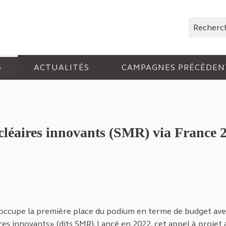
Rechercher
6
ACTUALITÉS
CAMPAGNES PRÉCÉDEN
cléaires innovants (SMR) via France 
ler
 occupe la première place du podium en terme de budget av
ires innovants» (dits SMR). Lancé en 2022, cet appel à projet