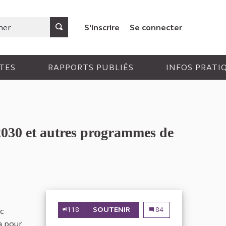
S'inscrire
Se connecter
TES
RAPPORTS PUBLIÉS
INFOS PRATI
2030 et autres programmes de
118
SOUTENIR
FINANCEMENT DES RÉACTE
Financement des réacte
84
ec
 a pour