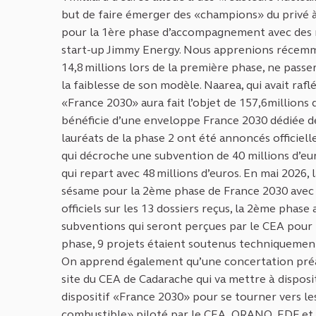
but de faire émerger des «champions» du privé à 
pour la 1ère phase d’accompagnement avec des mo
start-up Jimmy Energy. Nous apprenions récemme
14,8 millions lors de la première phase, ne pass
la faiblesse de son modèle. Naarea, qui avait rafl
«France 2030» aura fait l’objet de 157,6millions
bénéficie d’une enveloppe France 2030 dédiée de
lauréats de la phase 2 ont été annoncés officiel
qui décroche une subvention de 40 millions d’eur
qui repart avec 48 millions d’euros. En mai 2026,
sésame pour la 2ème phase de France 2030 avec 7
officiels sur les 13 dossiers reçus, la 2ème phase
subventions qui seront perçues par le CEA pour 
phase, 9 projets étaient soutenus techniquement 
On apprend également qu’une concertation préala
site du CEA de Cadarache qui va mettre à disposi
dispositif «France 2030» pour se tourner vers l
combustible» piloté par le CEA, ORANO, EDF et 