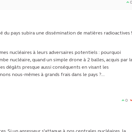
Je
é du pays subira une dissémination de matières radioactives !.
rmes nucléaires à leurs adversaires potentiels : pourquoi
be nucléaire, quand un simple drone à 2 balles, acquis par l
es dégâts presque aussi conséquents en visant les
nons nous-mêmes à grands frais dans le pays ?...
Je su
0
J
s. Si un agresseur s'attaque à nos centrales nucléaires, la