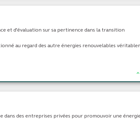
nce et d'évaluation sur sa pertinence dans la transition
ortionné au regard des autre énergies renouvelables véritabl
J
tie dans des entreprises privées pour promouvoir une énergi