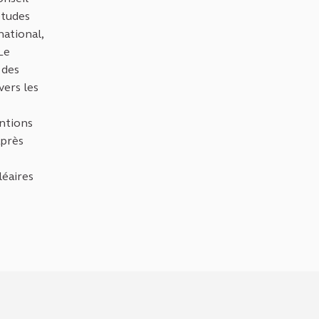
études
national,
Le
 des
vers les
entions
après
léaires