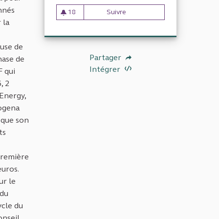
onnés
18
Suivre
Financement des réacteurs n
18 abonnés
 la
ause de
Partager
phase de
Intégrer
F qui
, 2
 Energy,
logena
i que son
ts
première
euros.
ur le
 du
ycle du
onseil