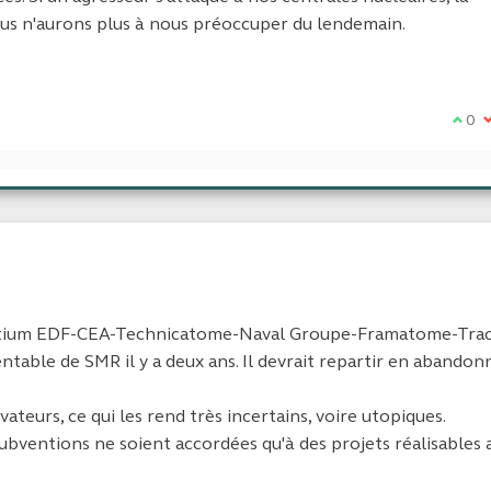
ous n'aurons plus à nous préoccuper du lendemain.
Je su
0
J
ortium EDF-CEA-Technicatome-Naval Groupe-Framatome-Tra
ntable de SMR il y a deux ans. Il devrait repartir en abandon
teurs, ce qui les rend très incertains, voire utopiques.
subventions ne soient accordées qu'à des projets réalisables 