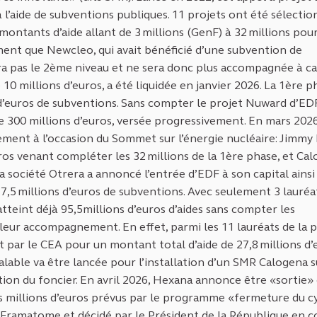
l’aide de subventions publiques. 11 projets ont été sélecti
ntants d’aide allant de 3 millions (GenF) à 32 millions pour
nt que Newcleo, qui avait bénéficié d’une subvention de
era pas le 2ème niveau et ne sera donc plus accompagnée à c
é 10 millions d’euros, a été liquidée en janvier 2026. La 1ère 
 d’euros de subventions. Sans compter le projet Nuward d’ED
 300 millions d’euros, versée progressivement. En mars 2026
lement à l’occasion du Sommet sur l’énergie nucléaire: Jimmy
os venant compléter les 32 millions de la 1ère phase, et Ca
 la société Otrera a annoncé l’entrée d’EDF à son capital ains
,5 millions d’euros de subventions. Avec seulement 3 lauréa
 atteint déjà 95,5millions d’euros d’aides sans compter les
leur accompagnement. En effet, parmi les 11 lauréats de la 
par le CEA pour un montant total d’aide de 27,8 millions d’
ble va être lancée pour l’installation d’un SMR Calogena s
tion du foncier. En avril 2026, Hexana annonce être «sortie»
es millions d’euros prévus par le programme «fermeture du c
Framatome et décidé par le Président de la République en c