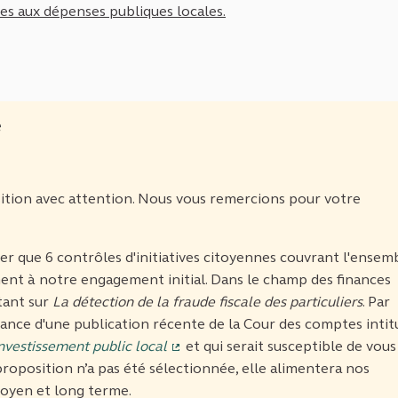
tes aux dépenses publiques locales.
e
ition avec attention. Nous vous remercions pour votre
 que 6 contrôles d'initiatives citoyennes couvrant l'ensem
ent à notre engagement initial. Dans le champ des finances
tant sur
La détection de la fraude fiscale des particuliers
. Par
sance d'une publication récente de la Cour des comptes intit
investissement public local
et qui serait susceptible de vous
(Lien externe)
proposition n’a pas été sélectionnée, elle alimentera nos
moyen et long terme.