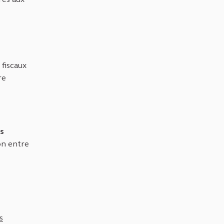
 fiscaux
re
es
ion entre
s