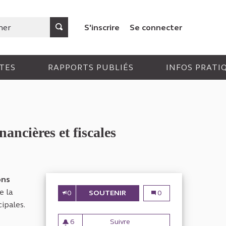
S'inscrire
Se connecter
TES
RAPPORTS PUBLIÉS
INFOS PRATI
nancières et fiscales
ons
e la
0
SOUTENIR
L’INVESTISSEMENT PUBLIC 
L’investissement public
0
ipales.
6
Suivre
L’investissement public local 