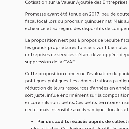
Cotisation sur la Valeur Ajoutée des Entreprises 
Promesse ayant été tenue en 2017, peu de doute
fiscal local lors du prochain quinquennat. Mais a
échéance et au regard des dispositifs de compen
La proposition n’est pas à propos de l’équité fi
les grands propriétaires fonciers vont bien plus 
entreprises de services s’étant développées depuis
suppression de la CVAE.
Cette proposition concerne l’évaluation du panier
politiques publiques.
Les administrations publiqu
réduction de leurs ressources d’années en anné
soit juste, influe énormément sur la composition
encore s’ils sont petits. Ces petits territoires n
certes mais insensible aux dynamiques locales et 
Par des audits réalisés auprès de collect
plus attachés. Ces leviers sont-ils utilisés p