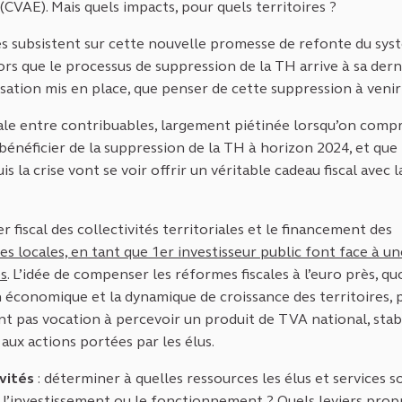
(CVAE). Mais quels impacts, pour quels territoires ?
s subsistent sur cette nouvelle promesse de refonte du sys
lors que le processus de suppression de la TH arrive à sa dern
sation mis en place, que penser de cette suppression à venir
scale entre contribuables, largement piétinée lorsqu’on com
bénéficier de la suppression de la TH à horizon 2024, et que 
 la crise vont se voir offrir un véritable cadeau fiscal avec l
 fiscal des collectivités territoriales et le financement des
es locales, en tant que 1er investisseur public font face à un
es
. L’idée de compenser les réformes fiscales à l’euro près, qu
 économique et la dynamique de croissance des territoires, 
’ont pas vocation à percevoir un produit de TVA national, stab
aux actions portées par les élus.
ivités
: déterminer à quelles ressources les élus et services s
our l’investissement ou le fonctionnement ? Quels leviers prop