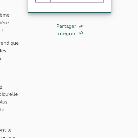
6 abonnés
tème
ière
Partager
 ?
Intégrer
prend que
les
a
e
oiqu’elle
plus
le
ont le
res aux