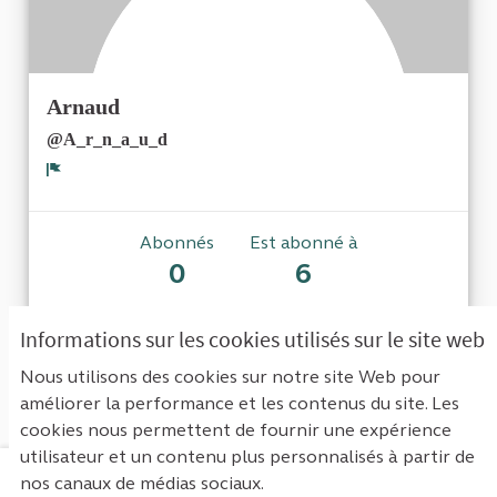
Arnaud
@A_r_n_a_u_d
Signaler
Abonnés
Est abonné à
0
6
Informations sur les cookies utilisés sur le site web
Aucun abonné pour le moment.
Nous utilisons des cookies sur notre site Web pour
améliorer la performance et les contenus du site. Les
cookies nous permettent de fournir une expérience
utilisateur et un contenu plus personnalisés à partir de
nos canaux de médias sociaux.
Mentions légales
Contact