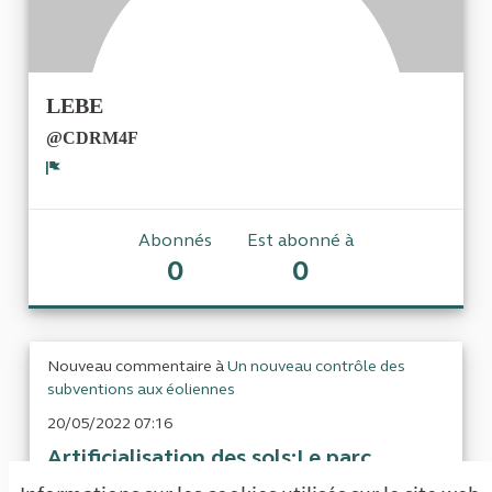
LEBE
@CDRM4F
Signaler
Abonnés
Est abonné à
0
0
Nouveau commentaire à
Un nouveau contrôle des
subventions aux éoliennes
20/05/2022 07:16
Artificialisation des sols;Le parc
nucléaire actuel occupe une surface