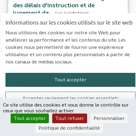
des délais d'instruction et de
jugement da...
Les juridictions
administratives sont particulièrement
Informations sur les cookies utilisés sur le site web
importantes pour la confi...
Nous utilisons des cookies sur notre site Web pour
améliorer la performance et les contenus du site. Les
cookies nous permettent de fournir une expérience
utilisateur et un contenu plus personnalisés à partir de
nos canaux de médias sociaux.
Mentions légales
Contact
Accessibilité : non conforme
Paramètres des cookies
Tout accepter
Plateforme de participation de la Cou
Plateforme de participation de l
Plateforme de participation
Plateforme de particip
Accepter seulement les cookies essentiels
Ce site utilise des cookies et vous donne le contrôle sur
Site réalisé par
ceux que vous souhaitez activer
Open Source Politics
Paramètres
(Lien externe)
Tout accepter
Tout refuser
Personnaliser
grâce au
logiciel libre
Decidim
.
Politique de confidentialité
(Lien externe)