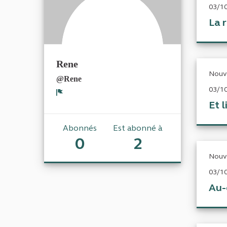
03/10
La r
Rene
Nouv
@Rene
03/10
Signaler
Et 
Abonnés
Est abonné à
0
2
Nouv
03/10
Au-