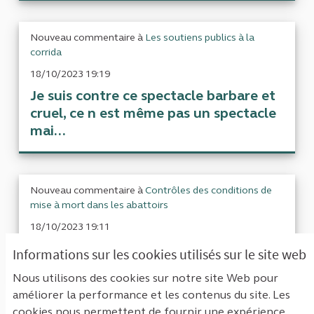
Nouveau commentaire à
Les soutiens publics à la
corrida
18/10/2023 19:19
Je suis contre ce spectacle barbare et
cruel, ce n est même pas un spectacle
mai...
Nouveau commentaire à
Contrôles des conditions de
mise à mort dans les abattoirs
18/10/2023 19:11
Les animaux méritent le respect, il ne
Informations sur les cookies utilisés sur le site web
faut pas les faire souffrir
Nous utilisons des cookies sur notre site Web pour
améliorer la performance et les contenus du site. Les
cookies nous permettent de fournir une expérience