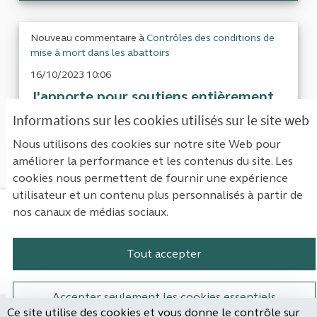
Nouveau commentaire à
Contrôles des conditions de
mise à mort dans les abattoirs
16/10/2023 10:06
J'apporte pour soutiens entièrement
pour L214 et son engagement pour ce
Informations sur les cookies utilisés sur le site web
qu'il dé...
Nous utilisons des cookies sur notre site Web pour
améliorer la performance et les contenus du site. Les
cookies nous permettent de fournir une expérience
utilisateur et un contenu plus personnalisés à partir de
nos canaux de médias sociaux.
Mentions légales
Contact
Accessibilité : non conforme
Paramètres des cookies
Tout accepter
Plateforme de participation de la Cou
Plateforme de participation de l
Plateforme de participation
Plateforme de particip
Accepter seulement les cookies essentiels
Ce site utilise des cookies et vous donne le contrôle sur
Site réalisé par