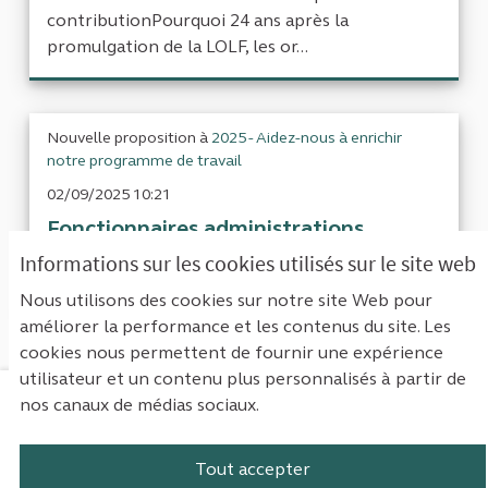
contributionPourquoi 24 ans après la
promulgation de la LOLF, les or...
Nouvelle proposition à
2025 - Aidez-nous à enrichir
notre programme de travail
02/09/2025 10:21
Fonctionnaires administrations
centrales
Corps de la contributionEst ce que
Informations sur les cookies utilisés sur le site web
vous pourriez faire un seul rapport des effec...
Nous utilisons des cookies sur notre site Web pour
améliorer la performance et les contenus du site. Les
cookies nous permettent de fournir une expérience
utilisateur et un contenu plus personnalisés à partir de
nos canaux de médias sociaux.
Mentions légales
Contact
Accessibilité : non conforme
Paramètres des cookies
Tout accepter