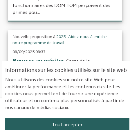
fonctionnaires des DOM TOM perçoivent des
primes pou...
Nouvelle proposition à
2025 - Aidez-nous à enrichir
notre programme de travail
08/09/2025 08:37
Bourses au mérites
Corps de la
contributionLe nombre d'étudiants boursiers
Informations sur les cookies utilisés sur le site web
est important, beaucoup ...
Nous utilisons des cookies sur notre site Web pour
améliorer la performance et les contenus du site. Les
cookies nous permettent de fournir une expérience
utilisateur et un contenu plus personnalisés à partir de
nos canaux de médias sociaux.
Mentions légales
Contact
Accessibilité : non conforme
Paramètres des cookies
Tout accepter