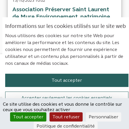
13/10/2023 10:02
Association Préserver Saint Laurent
de Mure Environnement, patrimoine,
cadre de ...
Bonjour,En 2021, la municipalité a
Informations sur les cookies utilisés sur le site web
annoncé le projet de construire une école et ...
Nous utilisons des cookies sur notre site Web pour
améliorer la performance et les contenus du site. Les
cookies nous permettent de fournir une expérience
utilisateur et un contenu plus personnalisés à partir de
nos canaux de médias sociaux.
Mentions légales
Contact
Accessibilité : non conforme
Paramètres des cookies
Tout accepter
Plateforme de participation de la Cou
Plateforme de participation de l
Plateforme de participation
Plateforme de particip
Accepter seulement les cookies essentiels
Ce site utilise des cookies et vous donne le contrôle sur
Site réalisé par
ceux que vous souhaitez activer
Open Source Politics
Paramètres
(Lien externe)
Tout accepter
Tout refuser
Personnaliser
grâce au
logiciel libre
Decidim
.
Politique de confidentialité