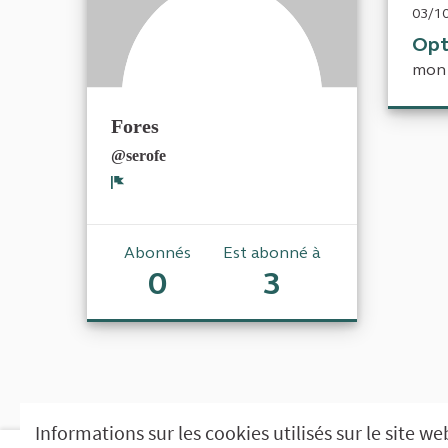
03/10
Opt
mon 
Fores
@serofe
Signaler
Abonnés
Est abonné à
0
3
Informations sur les cookies utilisés sur le site we