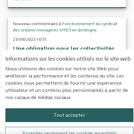
Nouveau commentaire à
Fonctionnement du syndicat
des ordures menageres SMD3 en dordogne
23/09/2023 10:51
Une obligation pour les collectivités
publiques de réduire les déchets
Informations sur les cookies utilisés sur le site web
(surtout ...
Nous utilisons des cookies sur notre site Web pour
améliorer la performance et les contenus du site. Les
cookies nous permettent de fournir une expérience
utilisateur et un contenu plus personnalisés à partir de
nos canaux de médias sociaux.
Mentions légales
Contact
Accessibilité : non conforme
Paramètres des cookies
Tout accepter
Plateforme de participation de la Cou
Plateforme de participation de l
Plateforme de participation
Plateforme de particip
Accepter seulement les cookies essentiels