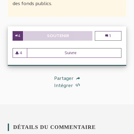
des fonds publics.
4
SOUTENIR
ACCOMPAGNEMENT DU PASSAGE
Accompagnemen
1
4
Suivre
Accompagnement du passage 
4 abonnés
Partager
Intégrer
DÉTAILS DU COMMENTAIRE