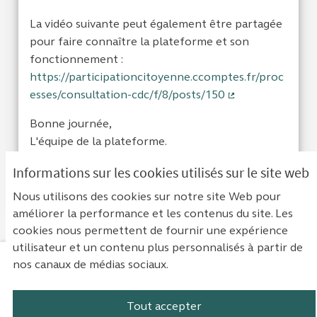
La vidéo suivante peut également être partagée
pour faire connaître la plateforme et son
fonctionnement :
https://participationcitoyenne.ccomptes.fr/proc
esses/consultation-cdc/f/8/posts/150
(Lien externe)
Bonne journée,
L'équipe de la plateforme.
Informations sur les cookies utilisés sur le site web
Je suis d'acc
0
Je ne sui
0
Nous utilisons des cookies sur notre site Web pour
améliorer la performance et les contenus du site. Les
cookies nous permettent de fournir une expérience
utilisateur et un contenu plus personnalisés à partir de
nos canaux de médias sociaux.
Mentions légales
Contact
Accessibilité : non conforme
Paramètres des cookies
Tout accepter