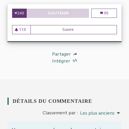
248
SOUTENIR
ETUDE SUR LA GESTION DE L
Etude sur la ge
95
118
Suivre
Etude sur la gestion de l'err
118 abonnés
Partager
Intégrer
DÉTAILS DU COMMENTAIRE
Classement par :
Les plus anciens