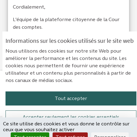
Cordialement,
L'équipe de la plateforme citoyenne de la Cour
des comptes.
Informations sur les cookies utilisés sur le site web
Je suis d'acc
0
Je ne sui
0
Nous utilisons des cookies sur notre site Web pour
améliorer la performance et les contenus du site. Les
cookies nous permettent de fournir une expérience
utilisateur et un contenu plus personnalisés à partir de
nos canaux de médias sociaux.
Mentions légales
Contact
Accessibilité : non conforme
Paramètres des cookies
Tout accepter
Plateforme de participation de la Cou
Plateforme de participation de l
Plateforme de participation
Plateforme de particip
Accepter seulement les cookies essentiels
Ce site utilise des cookies et vous donne le contrôle sur
Site réalisé par
ceux que vous souhaitez activer
Open Source Politics
Paramètres
(Lien externe)