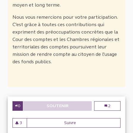
moyen et long terme.
Nous vous remercions pour votre participation.
C’est grâce à toutes ces contributions qui
expriment des préoccupations concrètes que la
Cour des comptes et les Chambres régionales et
territoriales des comptes poursuivent leur
mission de rendre compte au citoyen de l’usage
des fonds publics.
0
SOUTENIR
OPH : RAPPORT COÛT/PRODU
OPH : rapport 
2
3
Suivre
OPH : rapport coût/producti
3 abonnés