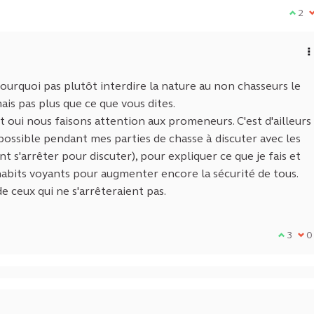
Je su
2
J
urquoi pas plutôt interdire la nature au non chasseurs le
is pas plus que ce que vous dites.
t oui nous faisons attention aux promeneurs. C'est d'ailleurs
possible pendant mes parties de chasse à discuter avec les
s'arrêter pour discuter), pour expliquer ce que je fais et
habits voyants pour augmenter encore la sécurité de tous.
e ceux qui ne s'arrêteraient pas.
Je suis
3
Je 
0