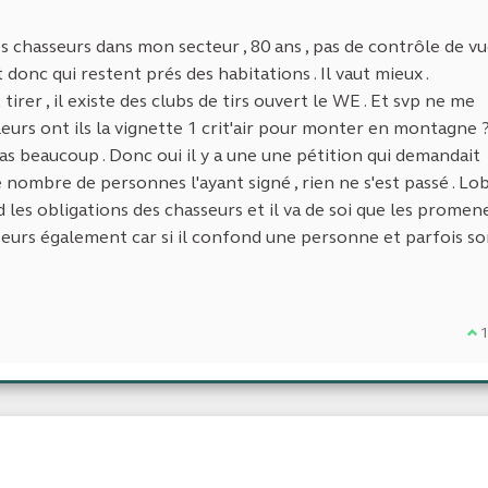
es chasseurs dans mon secteur , 80 ans , pas de contrôle de vue
t donc qui restent prés des habitations . Il vaut mieux .
rer , il existe des clubs de tirs ouvert le WE . Et svp ne me
lleurs ont ils la vignette 1 crit'air pour monter en montagne 
pas beaucoup . Donc oui il y a une une pétition qui demandait
e nombre de personnes l'ayant signé , rien ne s'est passé . Lo
 les obligations des chasseurs et il va de soi que les promen
seurs également car si il confond une personne et parfois s
Je