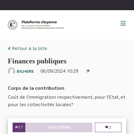
Panneau de gestion des cookies
Retour à la liste
Finances publiques
06/09/2024 10:29
BILHERE
Signaler
Corps de la contribution
Coût de l'immigration respectivement, pour l'Etat, et
pour les collectivités locales?
17
SOUTENIR
FINANCES PUBLIQUES
Finances publi
2