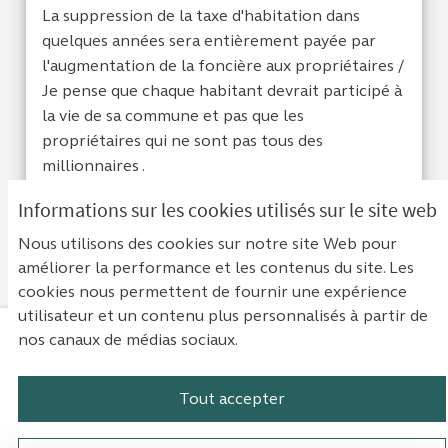
La suppression de la taxe d'habitation dans
quelques années sera entièrement payée par
l'augmentation de la foncière aux propriétaires /
Je pense que chaque habitant devrait participé à
la vie de sa commune et pas que les
propriétaires qui ne sont pas tous des
millionnaires .
Informations sur les cookies utilisés sur le site web
Je suis d'acc
1
Je ne sui
0
Nous utilisons des cookies sur notre site Web pour
améliorer la performance et les contenus du site. Les
cookies nous permettent de fournir une expérience
utilisateur et un contenu plus personnalisés à partir de
nos canaux de médias sociaux.
Mentions légales
Contact
Accessibilité : non conforme
Paramètres des cookies
Tout accepter
Plateforme de participation de la Cou
Plateforme de participation de l
Plateforme de participation
Plateforme de particip