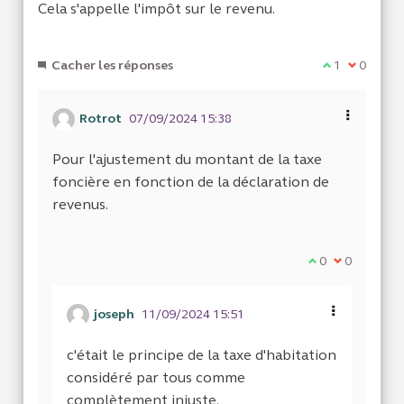
Cela s'appelle l'impôt sur le revenu.
Cacher les réponses
Je suis d'acc
1
Je ne sui
0
Rotrot
07/09/2024 15:38
Pour l'ajustement du montant de la taxe
foncière en fonction de la déclaration de
revenus.
Je suis d'accor
0
Je ne suis 
0
joseph
11/09/2024 15:51
c'était le principe de la taxe d'habitation
considéré par tous comme
complètement injuste.