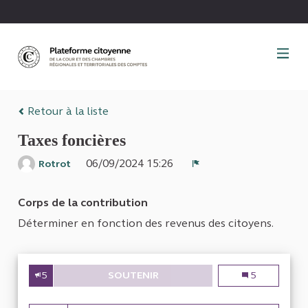
Panneau de gestion des cookies
Retour à la liste
Taxes foncières
06/09/2024 15:26
Rotrot
Signaler
Corps de la contribution
Déterminer en fonction des revenus des citoyens.
5
SOUTENIR
TAXES FONCIÈRES
Taxes foncière
5