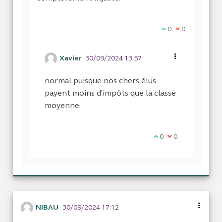
Je suis d'accord a
0
Je ne suis pas
0
Xavier
30/09/2024 13:57
normal puisque nos chers élus
payent moins d'impôts que la classe
moyenne.
Je suis d'accord ave
0
Je ne suis pas d
0
NIBAU
30/09/2024 17:12